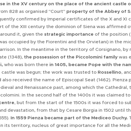
se in the XV century on the place of the ancient castle 
rom 828 as organised "Court"
property of the Abbey of S
ently confirmed by Imperial certificates of the X and XI c
rt of the XIII century the dominion of Siena was affirmed o
around it, given the
strategic importance
of the position 
was occupied by the Fiorentini and the Orvietani) in the mi
garrison. In the meantime in the territory of Corsignano,
ate (1348),
the possession of the Piccolomini family
was e
i,
who was born there
in 1405, became Pope with the name
t castle was begun; the work was trusted to
Rossellino
, an
d also received the name of Episcopal Seat (1462). Pienz
dieval and Renaissance past, among which the Cathedral, t
colomini. In the second half of the 1400s it was claimed to
centre
, but from the start of the 1500s it was forced to sub
and devastation, from that by Cesare Borgia in 1502 until t
555).
In 1559 Pienza became part of the Mediceo Duchy.
T
in its territory, nucleus of great importance for all the Med