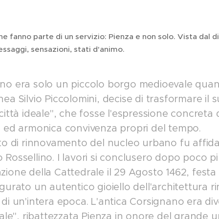
e fanno parte di un servizio: Pienza e non solo. Vista dal di 
saggi, sensazioni, stati d'animo.
no era solo un piccolo borgo medioevale quando
ea Silvio Piccolomini, decise di trasformare il
città ideale", che fosse l'espressione concreta d
e ed armonica convivenza propri del tempo.
tto di rinnovamento del nucleo urbano fu affida
Rossellino. I lavori si conclusero dopo poco pi
ione della Cattedrale il 29 Agosto 1462, festa 
gurato un autentico gioiello dell'architettura r
 di un'intera epoca. L'antica Corsignano era 
deale", ribattezzata Pienza in onore del grande