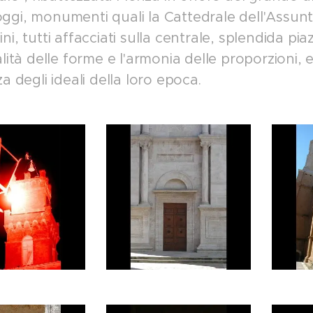
ggi, monumenti quali la Cattedrale dell'Assunt
ni, tutti affacciati sulla centrale, splendida pia
alità delle forme e l'armonia delle proporzioni, 
za degli ideali della loro epoca.