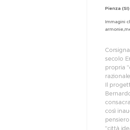
Pienza (SI)
Immagini ch
armonie,mes
Corsigna
secolo En
propria "
razional
Il proge
Bernardo 
consacraz
così inau
pensiero
"città i