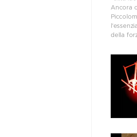
Ancora o
Piccolomi
l'essenzi
della for