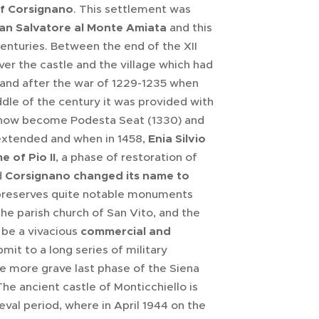
of Corsignano
. This settlement was
an Salvatore al Monte Amiata
and this
enturies. Between the end of the XII
ver the castle and the village which had
(and after the war of 1229-1235 when
ddle of the century it was provided with
 by now become Podesta Seat (1330) and
xtended and when in 1458,
Enia Silvio
 of Pio II
, a phase of restoration of
d
Corsignano
changed its name to
a preserves quite notable monuments
he parish church of San Vito, and the
 be a vivacious
commercial and
mit to a long series of military
he more grave last phase of the Siena
he ancient castle of Monticchiello is
ieval period, where in April 1944 on the