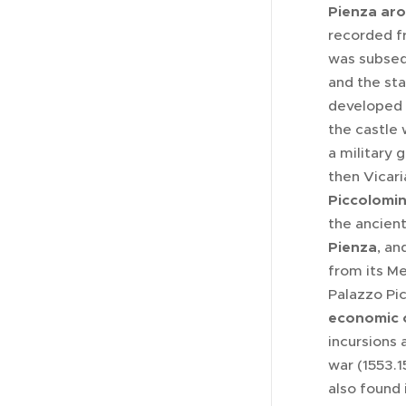
Pienza aro
recorded f
was subsequ
and the sta
developed 
the castle 
a military 
then Vicari
Piccolomin
the ancien
Pienza
, an
from its Me
Palazzo Pic
economic 
incursions 
war (1553.1
also found 