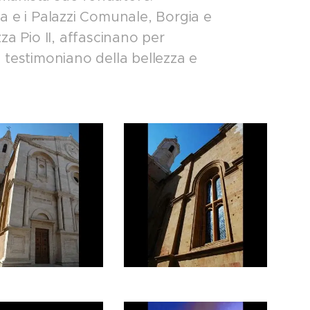
a e i Palazzi Comunale, Borgia e
zza Pio II, affascinano per
e testimoniano della bellezza e